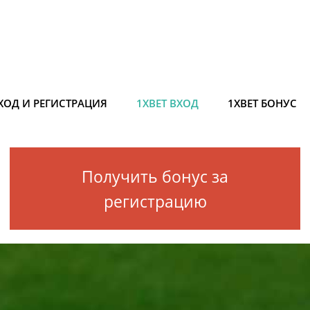
n.ua
ВХОД И РЕГИСТРАЦИЯ
1XBET ВХОД
1XBET БОНУС
Получить бонус за
регистрацию