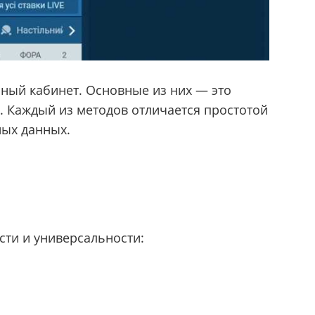
чный кабинет. Основные из них — это
и. Каждый из методов отличается простотой
ных данных.
сти и универсальности: