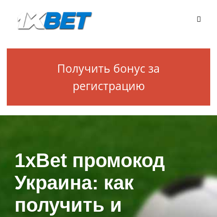
Skip
to
content
Получить бонус за
регистрацию
1xBet промокод
Украина: как
получить и