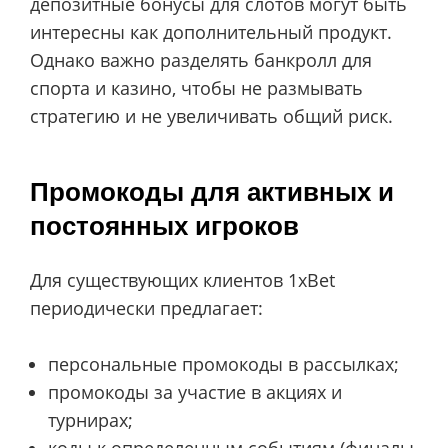
депозитные бонусы для слотов могут быть
интересны как дополнительный продукт.
Однако важно разделять банкролл для
спорта и казино, чтобы не размывать
стратегию и не увеличивать общий риск.
Промокоды для активных и
постоянных игроков
Для существующих клиентов 1xBet
периодически предлагает:
персональные промокоды в рассылках;
промокоды за участие в акциях и
турнирах;
коды к определенным событиям (финалы