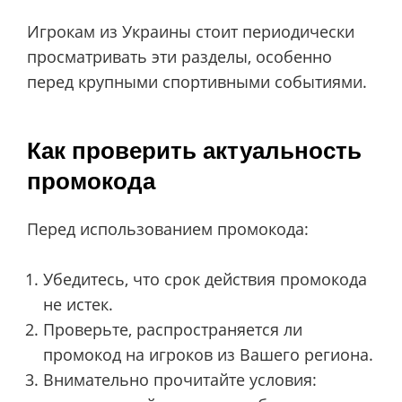
Игрокам из Украины стоит периодически
просматривать эти разделы, особенно
перед крупными спортивными событиями.
Как проверить актуальность
промокода
Перед использованием промокода:
Убедитесь, что срок действия промокода
не истек.
Проверьте, распространяется ли
промокод на игроков из Вашего региона.
Внимательно прочитайте условия: