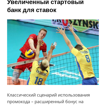
Увеличенный стартовый
банк для ставок
Классический сценарий использования
промокода – расширенный бонус на