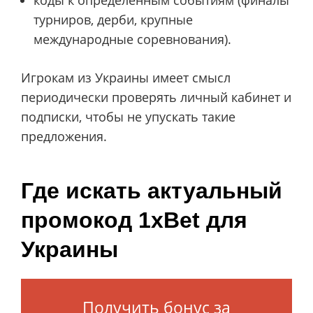
турниров, дерби, крупные
международные соревнования).
Игрокам из Украины имеет смысл
периодически проверять личный кабинет и
подписки, чтобы не упускать такие
предложения.
Где искать актуальный
промокод 1xBet для
Украины
Получить бонус за