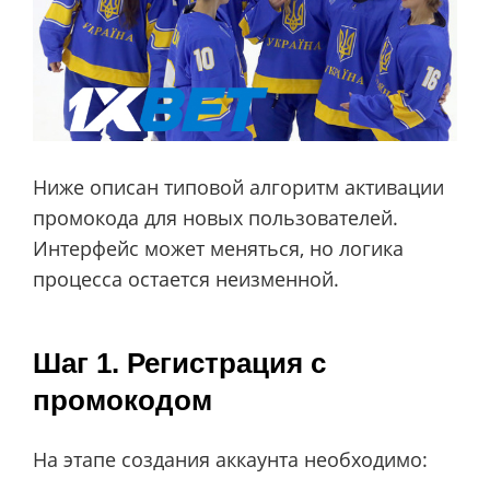
Ниже описан типовой алгоритм активации
промокода для новых пользователей.
Интерфейс может меняться, но логика
процесса остается неизменной.
Шаг 1. Регистрация с
промокодом
На этапе создания аккаунта необходимо: