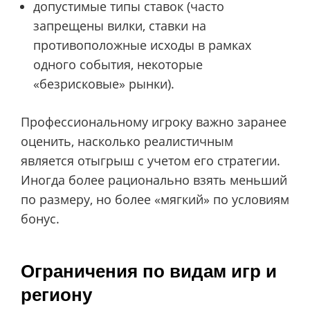
допустимые типы ставок (часто
запрещены вилки, ставки на
противоположные исходы в рамках
одного события, некоторые
«безрисковые» рынки).
Профессиональному игроку важно заранее
оценить, насколько реалистичным
является отыгрыш с учетом его стратегии.
Иногда более рационально взять меньший
по размеру, но более «мягкий» по условиям
бонус.
Ограничения по видам игр и
региону