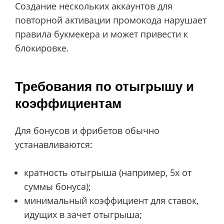
Создание нескольких аккаунтов для
повторной активации промокода нарушает
правила букмекера и может привести к
блокировке.
Требования по отыгрышу и
коэффициентам
Для бонусов и фрибетов обычно
устанавливаются:
кратность отыгрыша (например, 5х от
суммы бонуса);
минимальный коэффициент для ставок,
идущих в зачет отыгрыша;