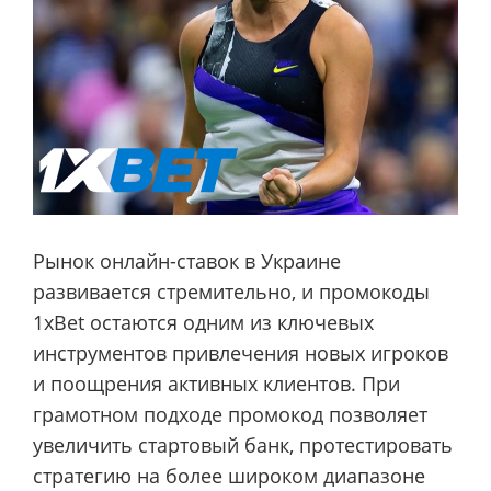
Рынок онлайн-ставок в Украине
развивается стремительно, и промокоды
1xBet остаются одним из ключевых
инструментов привлечения новых игроков
и поощрения активных клиентов. При
грамотном подходе промокод позволяет
увеличить стартовый банк, протестировать
стратегию на более широком диапазоне