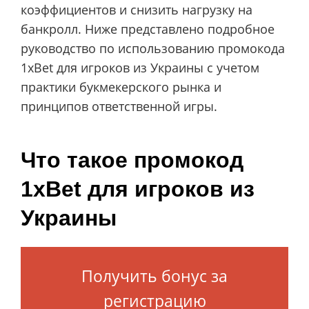
коэффициентов и снизить нагрузку на
банкролл. Ниже представлено подробное
руководство по использованию промокода
1xBet для игроков из Украины с учетом
практики букмекерского рынка и
принципов ответственной игры.
Что такое промокод
1xBet для игроков из
Украины
Получить бонус за
регистрацию