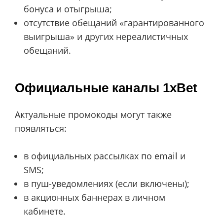
бонуса и отыгрыша;
отсутствие обещаний «гарантированного
выигрыша» и других нереалистичных
обещаний.
Официальные каналы 1xBet
Актуальные промокоды могут также
появляться:
в официальных рассылках по email и
SMS;
в пуш-уведомлениях (если включены);
в акционных баннерах в личном
кабинете.