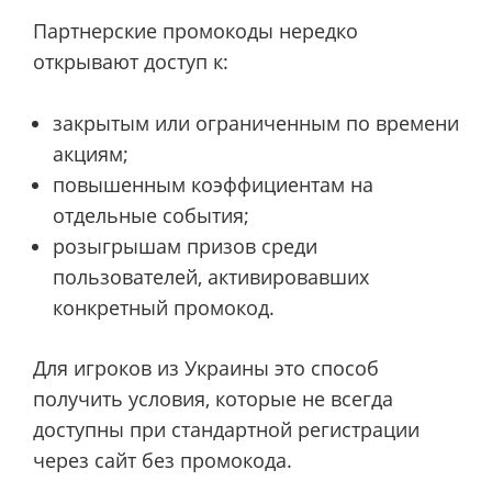
Партнерские промокоды нередко
открывают доступ к:
закрытым или ограниченным по времени
акциям;
повышенным коэффициентам на
отдельные события;
розыгрышам призов среди
пользователей, активировавших
конкретный промокод.
Для игроков из Украины это способ
получить условия, которые не всегда
доступны при стандартной регистрации
через сайт без промокода.