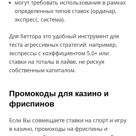
могут требовать использования в рамках
определенных типов ставок (ординар,
экспресс, система).
Для беттора это удобный инструмент для
теста агрессивных стратегий: например,
экспрессы с коэффициентом 5.0+ или
ставки на тоталы в лайве, не рискуя
собственным капиталом.
Промокоды для казино и
фриспинов
Если Вы совмещаете ставки на спорт и игру
в казино, промокоды на фриспины и