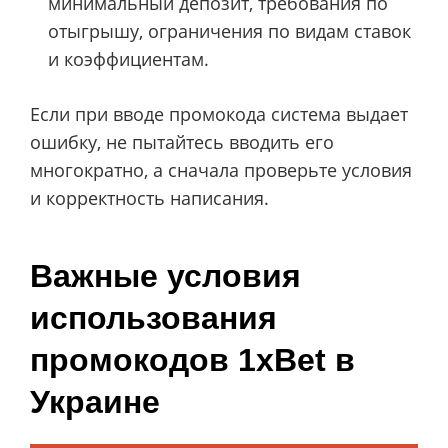
минимальный депозит, требования по
отыгрышу, ограничения по видам ставок
и коэффициентам.
Если при вводе промокода система выдает
ошибку, не пытайтесь вводить его
многократно, а сначала проверьте условия
и корректность написания.
Важные условия
использования
промокодов 1xBet в
Украине