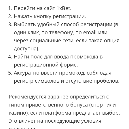
Перейти на сайт 1xBet.
Нажать кнопку регистрации.
Выбрать удобный способ регистрации (в
один клик, по телефону, по email или
через социальные сети, если такая опция
доступна).
Найти поле для ввода промокода в
регистрационной форме.
Аккуратно ввести промокод, соблюдая
регистр символов и отсутствие пробелов.
Рекомендуется заранее определиться с
типом приветственного бонуса (спорт или
казино), если платформа предлагает выбор.
Это влияет на последующие условия
отыгрыша.