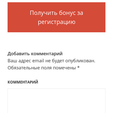
Получить бонус за
регистрацию
Добавить комментарий
Ваш адрес email не будет опубликован.
Обязательные поля помечены
*
КОММЕНТАРИЙ