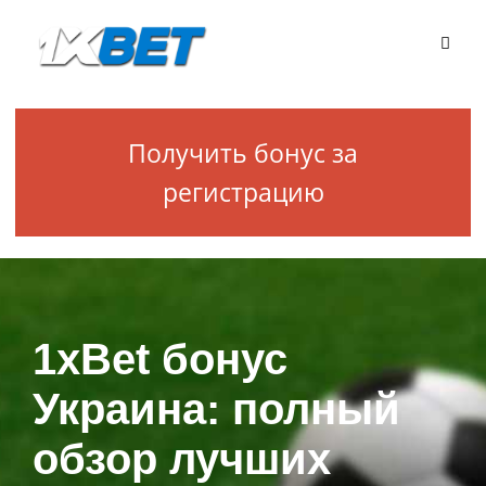
Skip
to
content
Получить бонус за
регистрацию
1xBet бонус
Украина: полный
обзор лучших