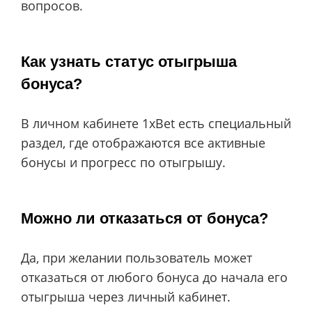
вопросов.
Как узнать статус отыгрыша
бонуса?
В личном кабинете 1xBet есть специальный
раздел, где отображаются все активные
бонусы и прогресс по отыгрышу.
Можно ли отказаться от бонуса?
Да, при желании пользователь может
отказаться от любого бонуса до начала его
отыгрыша через личный кабинет.