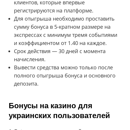
клиентов, которые впервые
регистрируются на платформе.
Для отыгрыша необходимо проставить
сумму бонуса в 5-кратном размере на
экспрессах с минимум тремя событиями
и коэффициентом от 1.40 на каждое.
Срок действия — 30 дней с момента
начисления.
Вывести средства можно только после
полного отыгрыша бонуса и основного
депозита.
Бонусы на казино для
украинских пользователей