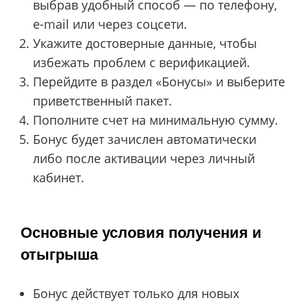
выбрав удобный способ — по телефону,
e-mail или через соцсети.
Укажите достоверные данные, чтобы
избежать проблем с верификацией.
Перейдите в раздел «Бонусы» и выберите
приветственный пакет.
Пополните счет на минимальную сумму.
Бонус будет зачислен автоматически
либо после активации через личный
кабинет.
Основные условия получения и
отыгрыша
Бонус действует только для новых