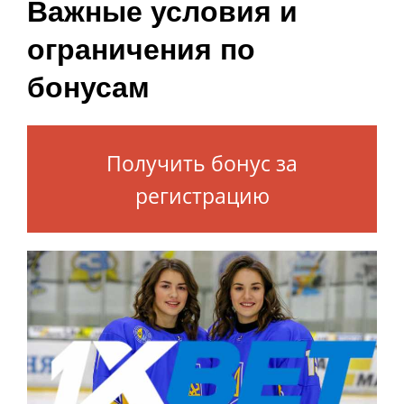
Важные условия и
ограничения по
бонусам
Получить бонус за
регистрацию