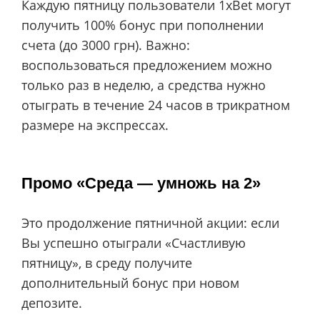
Каждую пятницу пользователи 1xBet могут
получить 100% бонус при пополнении
счета (до 3000 грн). Важно:
воспользоваться предложением можно
только раз в неделю, а средства нужно
отыграть в течение 24 часов в трикратном
размере на экспрессах.
Промо «Среда — умножь на 2»
Это продолжение пятничной акции: если
Вы успешно отыграли «Счастливую
пятницу», в среду получите
дополнительный бонус при новом
депозите.