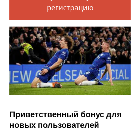
регистрацию
Приветственный бонус для
новых пользователей