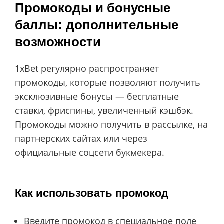
Промокоды и бонусные
баллы: дополнительные
возможности
1xBet регулярно распространяет
промокоды, которые позволяют получить
эксклюзивные бонусы — бесплатные
ставки, фриспины, увеличенный кэшбэк.
Промокоды можно получить в рассылке, на
партнерских сайтах или через
официальные соцсети букмекера.
Как использовать промокод
Введите промокод в специальное поле