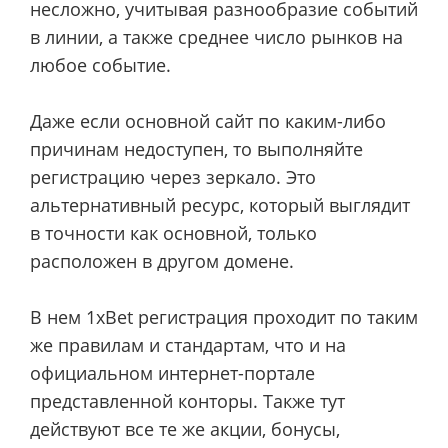
несложно, учитывая разнообразие событий
в линии, а также среднее число рынков на
любое событие.
Даже если основной сайт по каким-либо
причинам недоступен, то выполняйте
регистрацию через зеркало. Это
альтернативный ресурс, который выглядит
в точности как основной, только
расположен в другом домене.
В нем 1xBet регистрация проходит по таким
же правилам и стандартам, что и на
официальном интернет-портале
представленной конторы. Также тут
действуют все те же акции, бонусы,