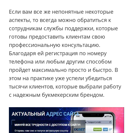
Если вам все же непонятные некоторые
аспекты, то всегда можно обратиться к
сотрудникам службы поддержки, которые
готовы предоставить клиентам свою
профессиональную консультацию.
Благодаря ей регистрация по номеру
телефона или любым другим способом
пройдет максимально просто и быстро. В
этом на практике уже успели убедиться
тысячи клиентов, которые выбрали работу
с надежным букмекерским брендом.