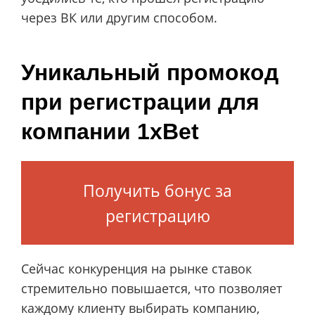
через ВК или другим способом.
Уникальный промокод
при регистрации для
компании 1xBet
Получить бонус за
регистрацию
Сейчас конкуренция на рынке ставок
стремительно повышается, что позволяет
каждому клиенту выбирать компанию,