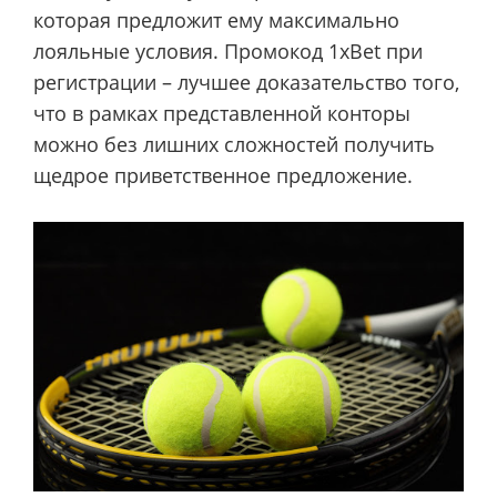
которая предложит ему максимально
лояльные условия. Промокод 1xBet при
регистрации – лучшее доказательство того,
что в рамках представленной конторы
можно без лишних сложностей получить
щедрое приветственное предложение.