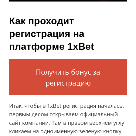
Как проходит
регистрация на
платформе 1xBet
Получить бонус за
регистрацию
Итак, чтобы в 1xBet регистрация началась,
первым делом открываем официальный
сайт компании. Там в правом верхнем углу
кликаем на одноименную зеленую кнопку.