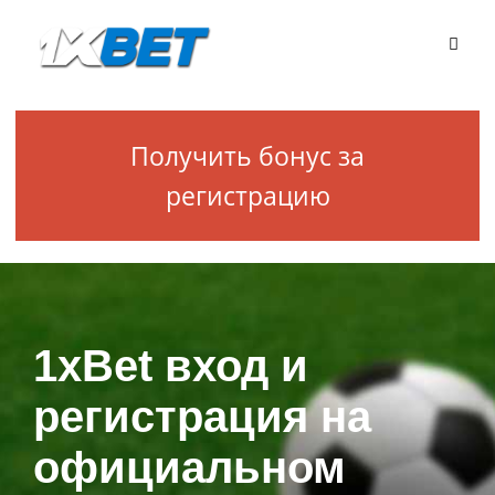
Skip
to
content
Получить бонус за
регистрацию
1xBet вход и
регистрация на
официальном