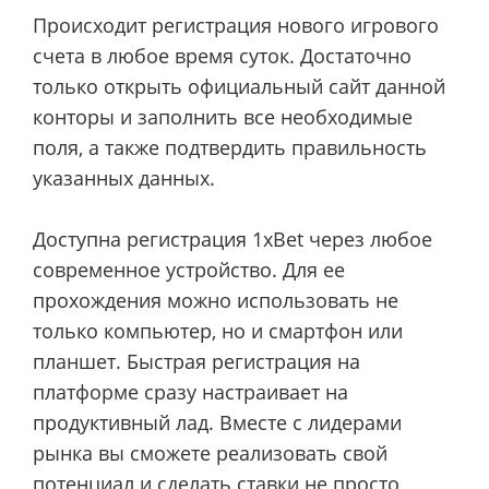
Происходит регистрация нового игрового
счета в любое время суток. Достаточно
только открыть официальный сайт данной
конторы и заполнить все необходимые
поля, а также подтвердить правильность
указанных данных.
Доступна регистрация 1xBet через любое
современное устройство. Для ее
прохождения можно использовать не
только компьютер, но и смартфон или
планшет. Быстрая регистрация на
платформе сразу настраивает на
продуктивный лад. Вместе с лидерами
рынка вы сможете реализовать свой
потенциал и сделать ставки не просто