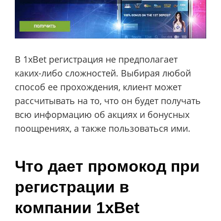
В 1xBet регистрация не предполагает
каких-либо сложностей. Выбирая любой
способ ее прохождения, клиент может
рассчитывать на то, что он будет получать
всю информацию об акциях и бонусных
поощрениях, а также пользоваться ими.
Что дает промокод при
регистрации в
компании 1xBet