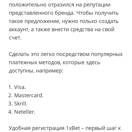
положительно отразился на репутации
представленного бренда. Чтобы получить
такое предложение, нужно только создать
аккаунт, а также внести средства на свой
счет.
Сделать это легко посредством популярных
платежных методов, которые здесь
доступны, например:
Visa.
Mastercard.
Skrill.
Neteller.
Удобная регистрация 1xBet – первый шаг к